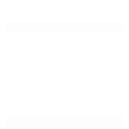
ブログ
NEW ARTICLE
2021.10.18
3X3バスケ全国2連覇を狙う久喜高校バスケ部にマインドコーチングを行っ
て…
2021.07.30
ジョコビッチ選手も激押しする〝マインドについて学ぶ重要性〟
2021.07.28
本庄東高校バレー部・バスケ部にマインドコーチングを提供してきました！
ARCHIVE