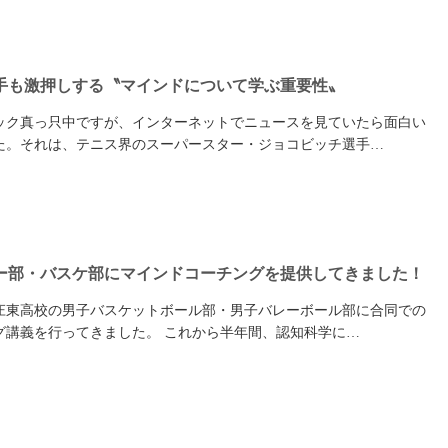
手も激押しする〝マインドについて学ぶ重要性〟
ック真っ只中ですが、インターネットでニュースを見ていたら面白い
た。それは、テニス界のスーパースター・ジョコビッチ選手…
ー部・バスケ部にマインドコーチングを提供してきました！
庄東高校の男子バスケットボール部・男子バレーボール部に合同での
グ講義を行ってきました。 これから半年間、認知科学に…