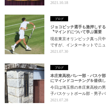
学校のバスケットボール部に行
2021.10.18
ってきました！ 世代が交代
し、新1・2年生チームに向けて
ブログ
のマイン…
ジョコビッチ選手も激押しする
〝マインドについて学ぶ重要
性〟
現在東京オリンピック真っ只中
ですが、インターネットでニュ
ースを見ていたら面白い記事を
2021.07.30
見つけました。それは、テニス
界のスーパースター・ジョコビ
ブログ
ッチ選手…
本庄東高校バレー部・バスケ部
にマインドコーチングを提供し
てきました！
今日は埼玉県の本庄東高校の男
子バスケットボール部・男子バ
レーボール部に合同でのマイン
2021.07.28
ドコーチング講義を行ってきま