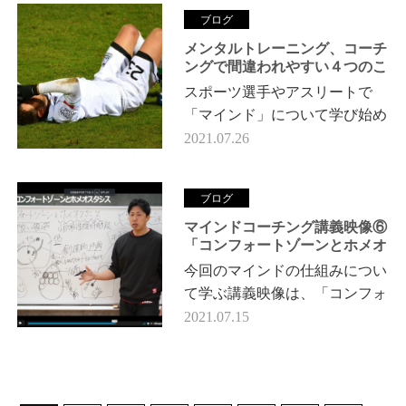
した。 これから半年間、認知
ブログ
科学に…
メンタルトレーニング、コーチ
ングで間違われやすい４つのこ
と
スポーツ選手やアスリートで
「マインド」について学び始め
ている方が少しずつ増えてきて
2021.07.26
いますが、実はもう古くなって
しまった理論や、破綻してしま
ブログ
った理論、…
マインドコーチング講義映像⑥
「コンフォートゾーンとホメオ
スタシス」
今回のマインドの仕組みについ
て学ぶ講義映像は、「コンフォ
ートゾーン」と「ホメオスタシ
2021.07.15
ス」について理解をして頂きま
す。 実はこのコンフォートゾ
ーンとホ…