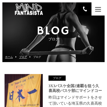
BLOG
ブログ
ホーム
ブログ
ブログ
ブログ
3X3バスケ全国2連覇を狙う久
喜高校バスケ部にマインドコー
チングを行ってきました！
昨日はマインドサポートをさせ
て頂いている埼玉県の久喜高校