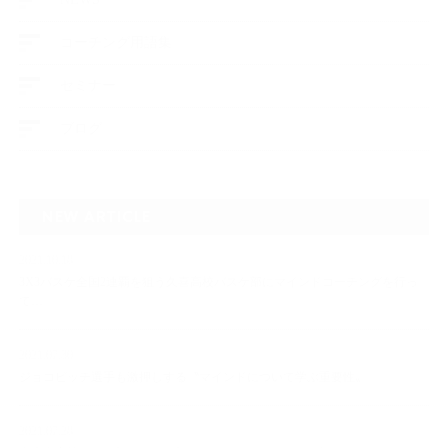
コーチング用語集
セミナー
ブログ
NEW ARTICLE
2021.10.18
3X3バスケ全国2連覇を狙う久喜高校バスケ部にマインドコーチングを行っ
て…
2021.07.30
ジョコビッチ選手も激押しする〝マインドについて学ぶ重要性〟
2021.07.28