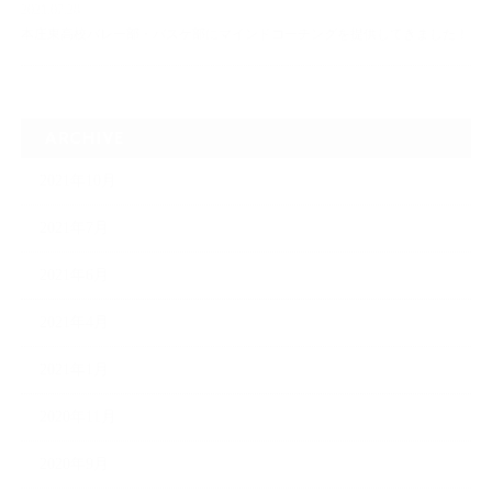
2021.07.28
本庄東高校バレー部・バスケ部にマインドコーチングを提供してきました！
ARCHIVE
2021年10月
2021年7月
2021年6月
2021年4月
2021年1月
2020年11月
2020年9月