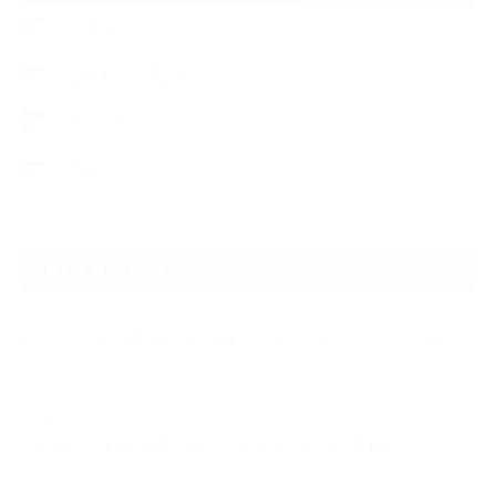
NEWS
コーチング用語集
セミナー
ブログ
NEW ARTICLE
2021.10.18
3X3バスケ全国2連覇を狙う久喜高校バスケ部にマインドコーチングを行っ
て…
2021.07.30
ジョコビッチ選手も激押しする〝マインドについて学ぶ重要性〟