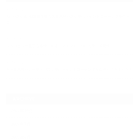
2021.10.18
3X3バスケ全国2連覇を狙う久喜高校バスケ部にマインドコーチングを行っ
て…
2021.07.30
ジョコビッチ選手も激押しする〝マインドについて学ぶ重要性〟
2021.07.28
本庄東高校バレー部・バスケ部にマインドコーチングを提供してきました！
ARCHIVE
2021年10月
2021年7月
2021年6月