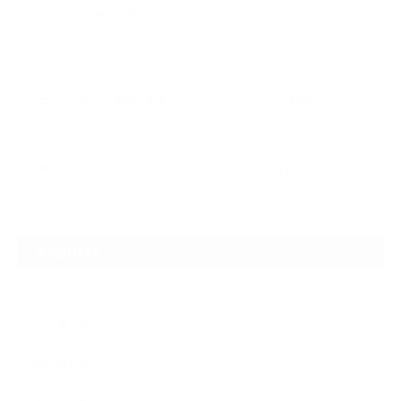
3X3バスケ全国2連覇を狙う久喜高校バスケ部にマインドコーチングを行っ
て…
2021.07.30
ジョコビッチ選手も激押しする〝マインドについて学ぶ重要性〟
2021.07.28
本庄東高校バレー部・バスケ部にマインドコーチングを提供してきました！
ARCHIVE
2021年10月
2021年7月
2021年6月