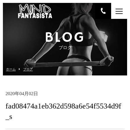
BLOG
ブログ
ホーム
ブログ
2020年04月02日
fad08474a1eb362d598a6e54f5534d9f
_s