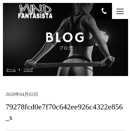
BLOG
ブログ
ホーム
ブログ
2020年04月02日
79278fcd0e7f70c642ee926c4322e856
_s