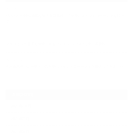
2021.10.18
3X3バスケ全国2連覇を狙う久喜高校バスケ部にマインドコーチングを行っ
て…
2021.07.30
ジョコビッチ選手も激押しする〝マインドについて学ぶ重要性〟
2021.07.28
本庄東高校バレー部・バスケ部にマインドコーチングを提供してきました！
ARCHIVE
2021年10月
2021年7月
2021年6月