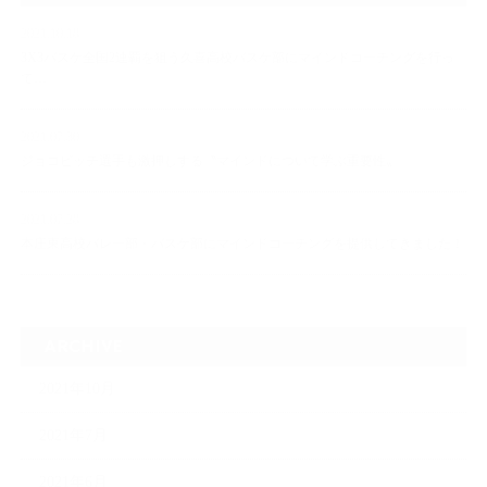
2021.10.18
3X3バスケ全国2連覇を狙う久喜高校バスケ部にマインドコーチングを行っ
て…
2021.07.30
ジョコビッチ選手も激押しする〝マインドについて学ぶ重要性〟
2021.07.28
本庄東高校バレー部・バスケ部にマインドコーチングを提供してきました！
ARCHIVE
2021年10月
2021年7月
2021年6月