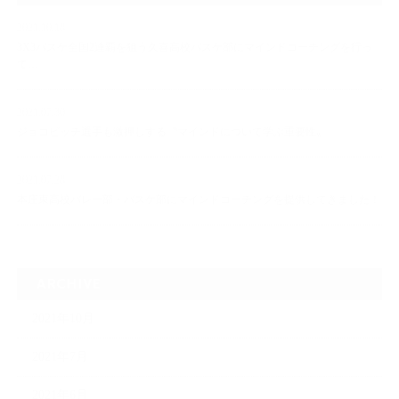
2021.10.18
3X3バスケ全国2連覇を狙う久喜高校バスケ部にマインドコーチングを行っ
て…
2021.07.30
ジョコビッチ選手も激押しする〝マインドについて学ぶ重要性〟
2021.07.28
本庄東高校バレー部・バスケ部にマインドコーチングを提供してきました！
ARCHIVE
2021年10月
2021年7月
2021年6月